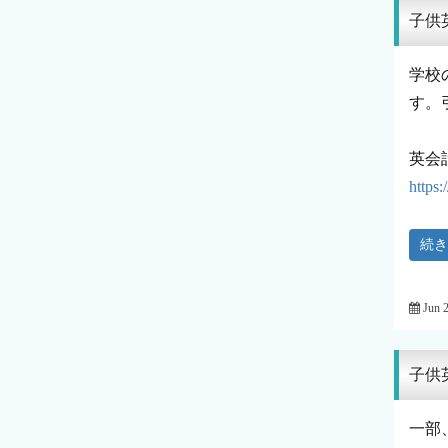
子供
学校
す。
英会
https
続
Jun 
子供
一部