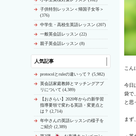
子供特別レッスン＜帰国子女等＞
(376)
中学生・高校生英語レッスン (207)
一般英会話レッスン (22)
親子英会話レッスン (8)
人気記事
こん
protocolとruleの違いって？ (5,982)
英会話家庭教師とマッチングアプ
今日
リについて (4,389)
袋で
【おさらい】2020年からの新学習
と思
指導要領で変わる英語・変更点と
は？ (2,714)
まず
年中さんの英語レッスンの様子を
ご紹介 (2,389)