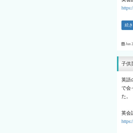
https
続
Jun 
子供
英語
で会
た。
英会
https