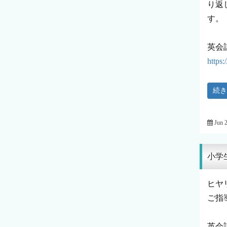
り返
す。
英会
https
続
Jun 
小学
ヒヤ
ご指
英会