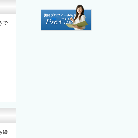
うで
も繰