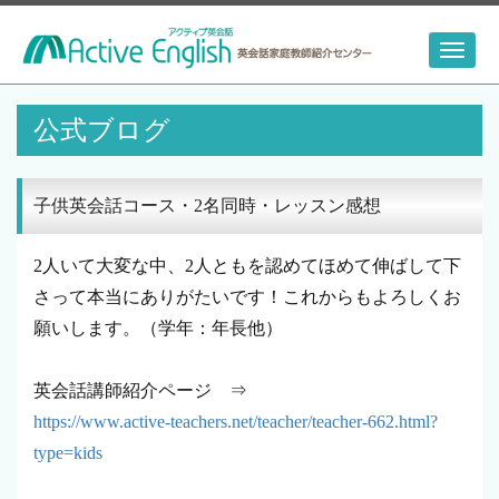
Toggl
naviga
公式ブログ
子供英会話コース・2名同時・レッスン感想
2人いて大変な中、2人ともを認めてほめて伸ばして下
さって本当にありがたいです！これからもよろしくお
願いします。（学年：年長他）
英会話講師紹介ページ ⇒
https://www.active-teachers.net/teacher/teacher-662.html?
type=kids