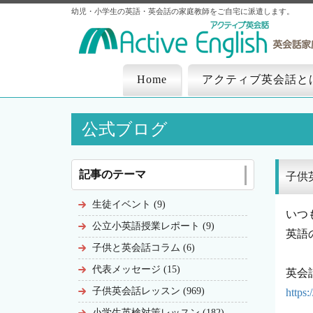
幼児・小学生の英語・英会話の家庭教師をご自宅に派遣します。
Home
アクティブ英会話と
公式ブログ
記事のテーマ
子供
生徒イベント (9)
いつ
公立小英語授業レポート (9)
英語
子供と英会話コラム (6)
代表メッセージ (15)
英会
子供英会話レッスン (969)
https
小学生英検対策レッスン (182)